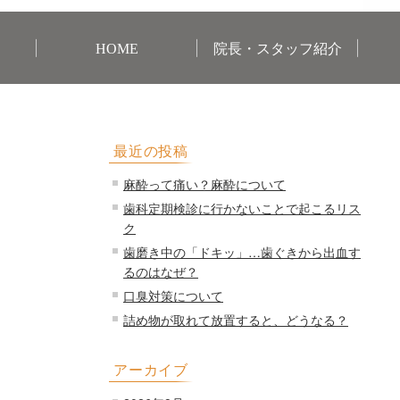
HOME
院長・スタッフ紹介
最近の投稿
麻酔って痛い？麻酔について
歯科定期検診に行かないことで起こるリス
ク
歯磨き中の「ドキッ」…歯ぐきから出血す
るのはなぜ？
口臭対策について
詰め物が取れて放置すると、どうなる？
アーカイブ